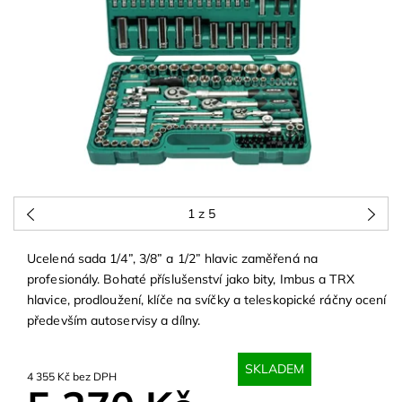
1
z 5
Ucelená sada 1/4”, 3/8” a 1/2” hlavic zaměřená na
profesionály. Bohaté příslušenství jako bity, Imbus a TRX
hlavice, prodloužení, klíče na svíčky a teleskopické ráčny ocení
především autoservisy a dílny.
SKLADEM
4 355 Kč bez DPH