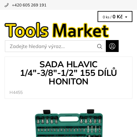
+420 605 269 191
0 Kč
0 ks /
SADA HLAVIC
1/4"-3/8"-1/2" 155 DÍLŮ
HONITON
H4455