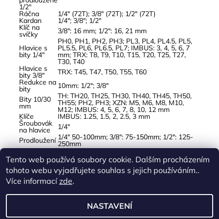
prodloužené
1/2"
Ráčna
1/4" (72T); 3/8" (72T); 1/2" (72T)
Kardan
1/4"; 3/8"; 1/2"
Klíč na
3/8": 16 mm; 1/2": 16, 21 mm
svíčky
PH0, PH1, PH2, PH3; PL3, PL4, PL4.5, PL5,
Hlavice s
PL5.5, PL6, PL6.5, PL7; IMBUS: 3, 4, 5, 6, 7
bity 1/4"
mm; TRX: T8, T9, T10, T15, T20, T25, T27,
T30, T40
Hlavice s
TRX: T45, T47, T50, T55, T60
bity 3/8"
Redukce na
10mm: 1/2"; 3/8"
bity
TH: TH20, TH25, TH30, TH40, TH45, TH50,
Bity 10/30
TH55; PH2, PH3; XZN: M5, M6, M8, M10,
mm
M12; IMBUS: 4, 5, 6, 7, 8, 10, 12 mm
Klíče
IMBUS: 1.25, 1.5, 2, 2.5, 3 mm
Šroubovák
1/4"
na hlavice
1/4" 50-100mm; 3/8": 75-150mm; 1/2": 125-
Prodloužení
250mm
Norma
DIN 3124
Tento web používá soubory cookie. Dalším procházením
Buďte první, kdo napíše příspěvek k této položce.
tohoto webu vyjadřujete souhlas s jejich používáním..
Přidat komentář
Více informací
zde
.
NASTAVENÍ
2026 © Toolsmarket s.r.o., všechna práva vyhrazena