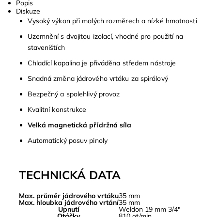
Popis
Diskuze
Vysoký výkon při malých rozměrech a nízké hmotnosti
Uzemnění s dvojitou izolací, vhodné pro použití na
staveništích
Chladící kapalina je přiváděna středem nástroje
Snadná změna jádrového vrtáku za spirálový
Bezpečný a spolehlivý provoz
Kvalitní konstrukce
Velká magnetická přídržná síla
Automatický posuv pinoly
TECHNICKÁ DATA
Max. průměr jádrového vrtáku
35 mm
Max. hloubka jádrového vrtání
35 mm
Upnutí
Weldon 19 mm 3/4″
Otáčky
810 ot/min