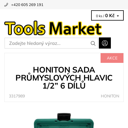
+420 605 269 191
0 Kč
0 ks /
AKCE
HONITON SADA
PRŮMYSLOVÝCH HLAVIC
1/2” 6 DÍLŮ
3317989
HONITON