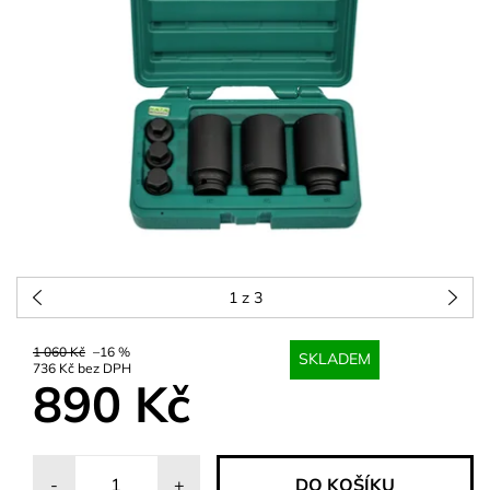
1
z 3
1 060 Kč
–16 %
SKLADEM
736 Kč bez DPH
890 Kč
-
+