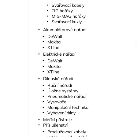
Svařovací kabely
TIG hořáky
MIG-MAG hořáky
Svařovací kukly
Akumulátorové nářadí
DeWalt
Makita
XTline
Elektrické nářadí
DeWalt
Makita
XTline
Dílenské nářadí
Ruční nářadí
Úložné systémy
Pneumatické nářadí
Vysavače
Manipulační technika
Vybavení dílny
Měřící přístroje
Příslušenství
Prodlužovací kabely