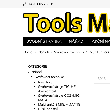
+420 605 269 191
ÚVODNÍ STRÁNKA
NÁŘADÍ
AKČNÍ NA
Domů
Nářadí
Svařovací technika
Multifunkčn
KATEGORIE
Nářadí
Svařovací technika
3013
Invertory
Svařovací stroje TIG-HF
(bezkontakt)
Svařovací stroje CO2 (MIG-
MAG)
Multifunkční MIG/MMA/TIG
Příslušenství