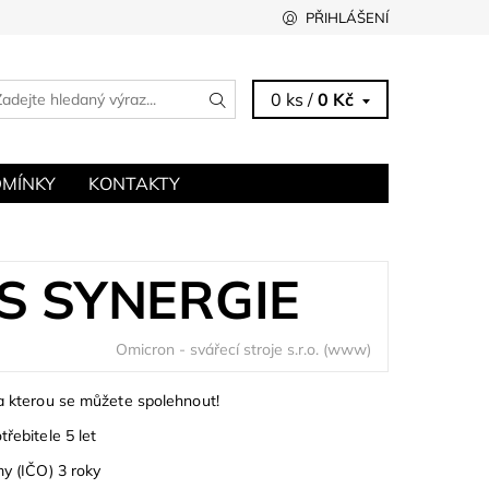
PŘIHLÁŠENÍ
0 ks /
0 Kč
MÍNKY
KONTAKTY
S SYNERGIE
Omicron - svářecí stroje s.r.o.
(www)
a kterou se můžete spolehnout!
řebitele 5 let
my (IČO) 3 roky