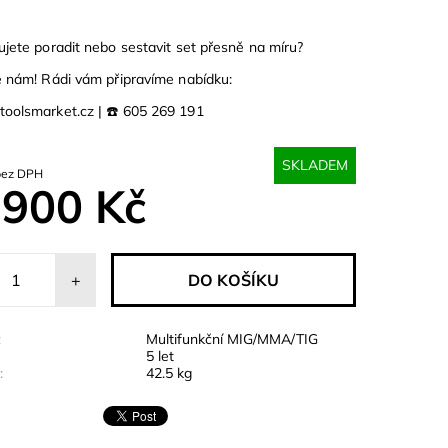
bujete poradit nebo sestavit set přesně na míru?
 nám! Rádi vám připravíme nabídku:
oolsmarket.cz | ☎️ 605 269 191
SKLADEM
 884 Kč bez DPH
 900 Kč
+
:
Multifunkční MIG/MMA/TIG
5 let
:
42.5 kg