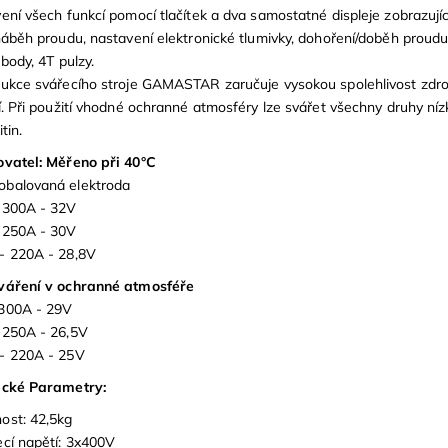
ení všech funkcí pomocí tlačítek a dva samostatné displeje zobrazujíc
náběh proudu, nastavení elektronické tlumivky, dohoření/doběh proudu,
 body, 4T pulzy.
ukce svářecího stroje GAMASTAR zaručuje vysokou spolehlivost zdroje,
í. Při použití vhodné ochranné atmosféry lze svářet všechny druhy níz
itin.
ovatel: Měřeno při 40°C
balovaná elektroda
 300A - 32V
 250A - 30V
- 220A - 28,8V
váření v ochranné atmosféře
300A - 29V
 250A - 26,5V
- 220A - 25V
ické Parametry:
ost: 42,5kg
cí napětí: 3x400V