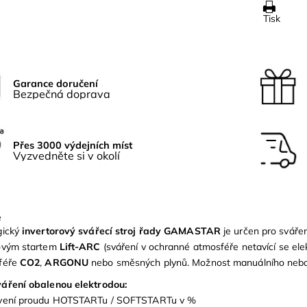
Tisk
Garance doručení
Bezpečná doprava
Přes 3000 výdejních míst
Vyzvedněte si v okolí
e
gický
invertorový
svářecí
stroj
řady GAMASTAR
je určen pro sváře
ovým startem
Lift-ARC
(sváření v ochranné atmosféře netavící se el
féře
CO2
,
ARGONU
nebo směsných plynů. Možnost manuálního nebo
áření obalenou elektrodou:
vení proudu HOTSTARTu / SOFTSTARTu v %