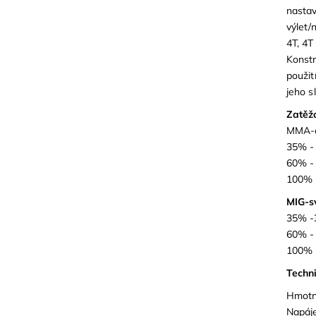
nastav
výlet/
4T, 4T
Konstr
použit
jeho sl
Zatěž
MMA-o
35% -
60% -
100% 
MIG-s
35% -
60% -
100% 
Techn
Hmotn
Napáje