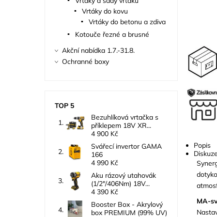
Vrtáky a sady vrtáků
Vrtáky do kovu
Vrtáky do betonu a zdiva
Kotouče řezné a brusné
Akční nabídka 1.7.-31.8.
Ochranné boxy
TOP 5
Bezuhlíková vrtačka s
příklepem 18V XR...
4 900 Kč
Popis
Svářecí invertor GAMA
Diskuz
166
4 990 Kč
Syner
dotyk
Aku rázový utahovák
(1/2"/406Nm) 18V...
atmos
4 390 Kč
MA-sv
Booster Box - Akrylový
Nasta
box PREMIUM (99% UV)