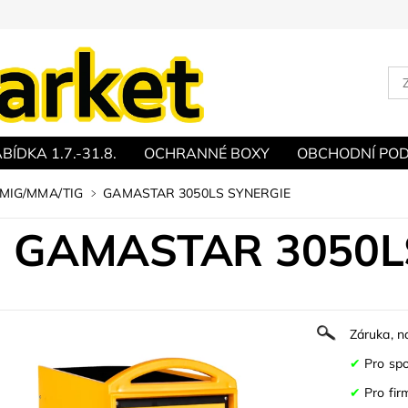
BÍDKA 1.7.-31.8.
OCHRANNÉ BOXY
OBCHODNÍ POD
í MIG/MMA/TIG
GAMASTAR 3050LS SYNERGIE
GAMASTAR 3050L
Záruka, n
✔
Pro spot
✔
Pro fir