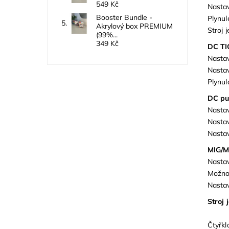
549 Kč
Nasta
Booster Bundle -
Plynul
Akrylový box PREMIUM
Stroj 
(99%...
349 Kč
DC TI
Nasta
Nasta
Plynul
DC pu
Nasta
Nasta
Nastav
MIG/M
Nasta
Možnos
Nastav
Stroj 
Čtyřkl