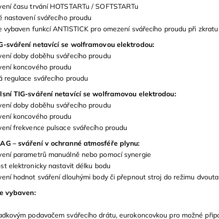
vení času trvání HOTSTARTu / SOFTSTARTu
é nastavení svářecího proudu
je vybaven funkcí ANTISTICK pro omezení svářecího proudu při zkratu
G-sváření netavící se wolframovou elektrodou:
vení doby doběhu svářecího proudu
vení koncového proudu
á regulace svářecího proudu
lsní TIG-sváření netavící se wolframovou elektrodou:
vení doby doběhu svářecího proudu
vení koncového proudu
ení frekvence pulsace svářecího proudu
AG – sváření v ochranné atmosféře plynu:
vení parametrů manuálně nebo pomocí synergie
t elektronicky nastavit délku bodu
ení hodnot sváření dlouhými body či přepnout stroj do režimu dvouta
je vybaven:
adkovým podavačem svářecího drátu, eurokoncovkou pro možné připojení