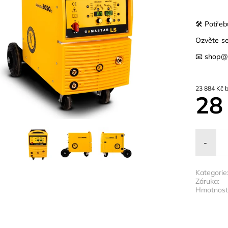
🛠️ Potře
Ozvěte se
📧 shop@t
23
28
-
Kategorie
Záruka:
Hmotnost